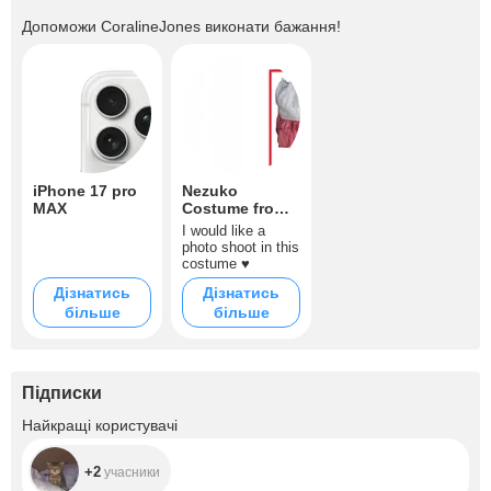
Допоможи
CoralineJones
виконати бажання!
iPhone 17 pro
Nezuko
MAX
Costume from
Anime ♥
I would like a
photo shoot in this
costume ♥
Дізнатись
Дізнатись
більше
більше
Підписки
+2
Найкращі користувачі
+2
учасники