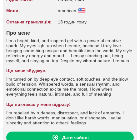
Мови:
american
Остання трансляція:
13 годин тому
Про мене
I’m a bright, kind, and inspired girl with a powerful creative
spark. My eyes light up when I create, because I truly love
bringing something unique and beautiful into the world. My style
reflects my energy and mood — I enjoy standing out, being
myself, and staying on top Despite my vibrant nature, I remain
modest and a bit shy — spreading light and positivity to others
means a lot to me. I genuinely believe in the power of kindness
Що мене збуджує:
and strive to make the world a little brighter. I’m open, honest,
I'm turned on by deep eye contact, soft touches, and the slow
and real in communication. Asian culture is a special passion of
build of tension. Whispered words, a sensual rhythm, and
mine — I’m deeply inspired by its philosophy, art, aesthetics,
emotional connection excite me the most. I love when
and rich traditions
everything feels natural, intimate, and full of meaning
Що викликає у мене відразу:
I'm repelled by rudeness, disrespect, and lack of empathy. I
don't like harsh words, manipulation, or dishonesty. I value
sincerity and attention to others' feelings
Дати чайові