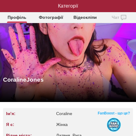
CoralineJones
Категорії
Профіль
Фотографії
Відеокліпи
Чат
CoralineJones
Ім’я:
Coraline
FanBoost - що це?
Я є:
Жінка
Рідне місто:
Латвия, Рига