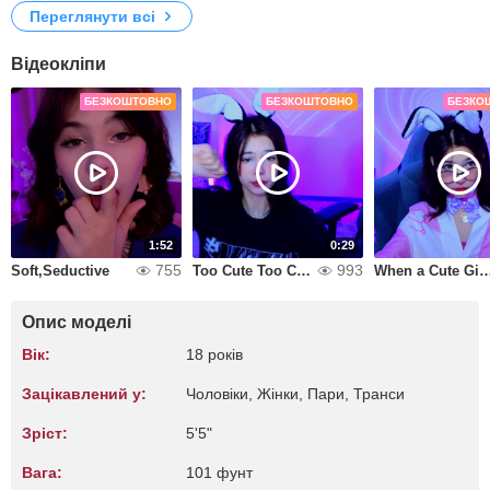
Переглянути всі
Відеокліпи
БЕЗКОШТОВНО
БЕЗКОШТОВНО
БЕЗКО
1:52
0:29
755
993
Soft,Seductive
Too Cute Too Clumsy Dance Edition
When a Cute Girl Plays with Y
Опис моделі
Вік:
18 років
Зацікавлений у:
Чоловіки, Жiнки, Пари, Транси
Зріст:
5'5"
Вага:
101 фунт