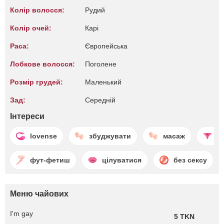
Колір волосся:
Рудий
Колір очей:
Карі
Раса:
Європейська
Лобкове волосся:
Поголене
Розмір грудей:
Маленький
Зад:
Середній
Інтереси
lovense
збуджувати
масаж
с
фут-фетиш
цілуватися
без сексу
Меню чайових
I'm gay
5 TKN