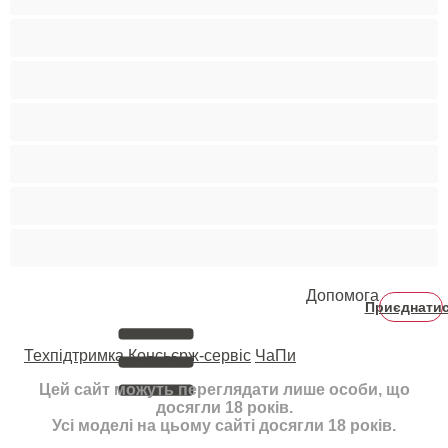
Світлошкірі
Середні груди
Сквірт
Старенькі
Студентки
Фетиш
Допомога
Приєднати
Техпідтримка
Консьєрж-сервіс
ЧаПи
Цей сайт можуть переглядати лише особи, що
досягли 18 років.
Усі моделі на цьому сайті досягли 18 років.