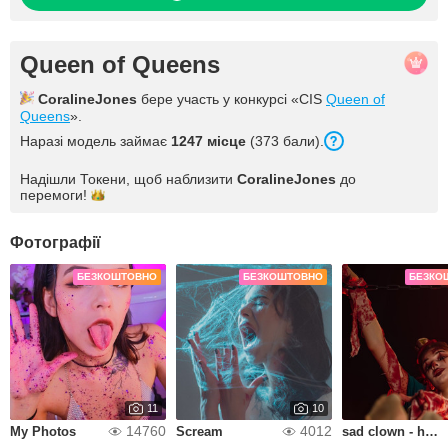
Queen of Queens
CoralineJones
бере участь у конкурсі «CIS
Queen of
Queens
».
Наразі модель займає
1247 місце
(373 бали).
Надішли Токени, щоб наблизити
CoralineJones
до
перемоги!
Фотографії
БЕЗКОШТОВНО
БЕЗКОШТОВНО
БЕЗКО
11
10
14760
4012
My Photos
Scream
sad clown - happy clown3